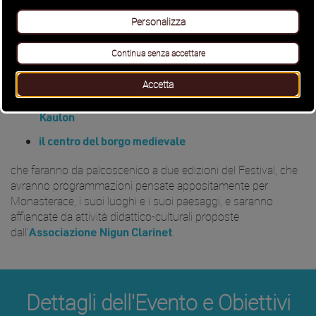
, mettendo in connessione lo
della cultura nei luoghi storici
spettacolo, i beni culturali, la fruizione e la tutela del
patrimonio artistico-culturale, la crescita socio-economica e
lo sviluppo sostenibile dei territori.
A Monasterace sono state individuate due location:
Teatro magno-greco del Parco Archeologico di
Kaulon
il centro del borgo medievale
che faranno da palcoscenico a due edizioni del Festival, che
avranno programmazioni pensate appositamente per
Monasterace, i suoi luoghi e i suoi paesaggi, e saranno
affiancate da attività didattico-culturali proposte
dall’
.
Associazione Nigun Clarinet
Dettagli dell'Evento e Obiettivi