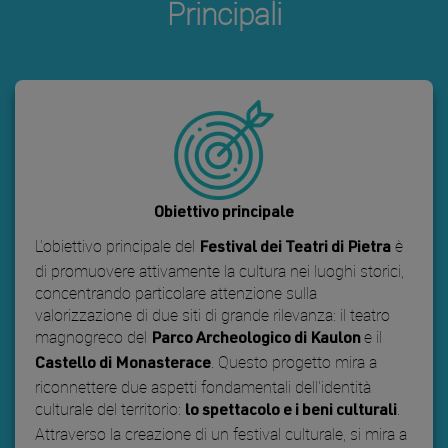
Principali
Obiettivo principale
L'obiettivo principale del
è
Festival dei Teatri di Pietra
di promuovere attivamente la cultura nei luoghi storici,
concentrando particolare attenzione sulla
valorizzazione di due siti di grande rilevanza: il teatro
magnogreco del
e il
Parco Archeologico di Kaulon
. Questo progetto mira a
Castello di Monasterace
riconnettere due aspetti fondamentali dell'identità
culturale del territorio:
.
lo spettacolo e i beni culturali
Attraverso la creazione di un festival culturale, si mira a