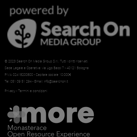
© 2023
Search On Media Group S.r.l.
. Tutti i diritti riservati.
Sede Legale e Operativa: via Ugo Bassi 7 - 40121 Bologna
PIVA 02418200800 - Capitale sociale 10.000€
Tel: 051 09 51 294 - Email:
info@searchon.it
Privacy
-
Termini e condizioni