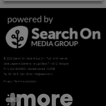
© 2023
Search On Media Group S.r.l.
. Tutti i diritti riservati.
Sede Legale e Operativa: via Ugo Bassi 7 - 40121 Bologna
PIVA 02418200800 - Capitale sociale 10.000€
Tel: 051 09 51 294 - Email:
info@searchon.it
Privacy
-
Termini e condizioni