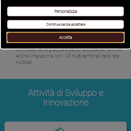
: con attività di scouting,
Acceleratore di Startup
mentoring e supporto alla creazione di startup
innovative del settore culturale e non solo. con startup
competition, incontri B2B e la realizzazione di una Start
Cup annuale.
(
ibrida.io
):
Piattaforma Digitale HUBitat
completamente gratuita e personalizzata per favorire
anche l’interazione con i 45 HUB territoriali della rete
HUBitat
.
Attività di Sviluppo e
Innovazione