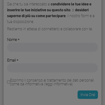
Sia che tu sia interessato a
condividere le tue idee e
, o
inserire le tue iniziative su questo sito
desideri
, il nostro form è a
saperne di più su come partecipare
tua disposizione.
Restiamo in attesa di connetterci e collaborare con te.
Nome
Email
Esprimo il consenso al trattamento dei dati personali
come da informativa (
leggi informativa
)